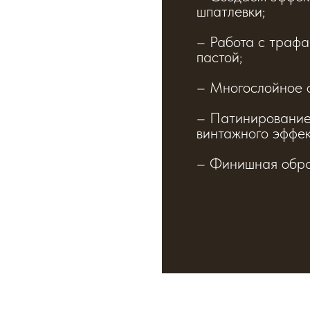
шпатлевки;
– Работа с траф
пастой;
– Многослойное 
– Патинирование
винтажного эффек
– Финишная обра