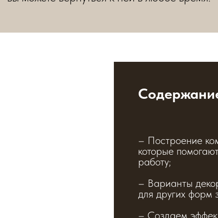
Содержани
– Построение ко
которые помогаю
работу;
– Варианты декор
для других форм з
– Создаем эффек