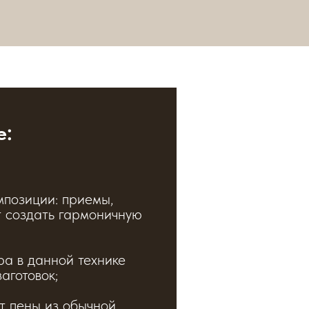
е:
мпозиции: приемы,
т создать гармоничную
а в данной технике
аготовок;
т пены из обычной