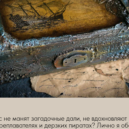
с не манят загадочные дали, не вдохновляют
реплавателях и дерзких пиратах? Лично я об