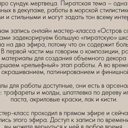
про сундук мертвеца. Пиратская тема – одна
ных в декупаже, работы в морской стилистик
и и стильными и могут задать тон всему инте
ам запись онлайн мастер-класса «Остров с
вами задекорируем большую «пиратскую» шка
ла на два эфира, потому что он содержит бол
В первой части мы говорим о композиции, 
 материалы для создания объемного декора и
ршаем «рельефный» этап работы. А во врем
 окрашиванием, патинированием и финишной
ы для работы доступные, они есть в арсен
: трафареты и молды, шпатлевка по дереву и
паста, акриловые краски, лак и кисти.
тер-класс проходил в прямом эфире и сейча
ись этого эфира. Доступ к записи по времен
вы можете вернуться к ней в любое время.