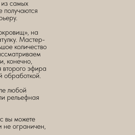
 из самых
е получаются
рьеру.
окровищ», на
тулку. Мастер-
ьшое количество
рассматриваем
, конечно,
я второго эфира
 обработкой.
але любой
ли рельефная
с вы можете
и не ограничен,