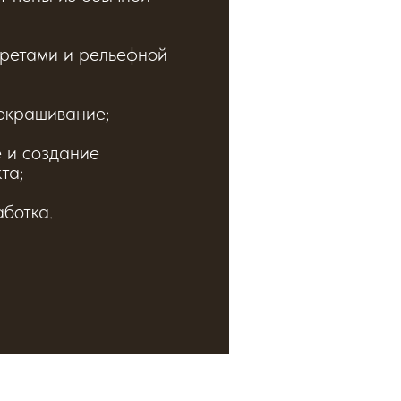
аретами и рельефной
окрашивание;
 и создание
та;
ботка.