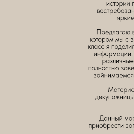
истории 
востребован
ярким
Предлагаю в
котором мы с 
класс я подели
информации. 
различные
полностью заве
зайнимаемся
Материал
декупажницы
Данный мас
приобрести зап