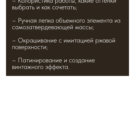
– Колористика работы, какие оттенки
выбрать и как сочетать;
– Ручная лепка объемного элемента из
самозатвердевающей массы;
– Окрашивание с имитацией ржавой
поверхности;
– Патинирование и создание
винтажного эффекта.