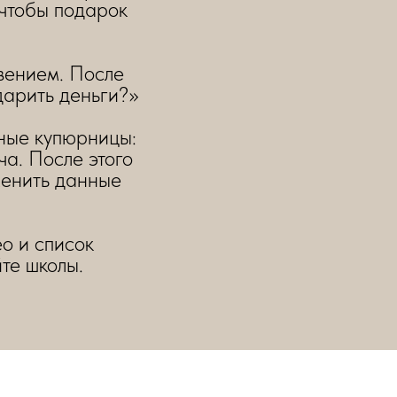
, чтобы подарок
овением. После
дарить деньги?»
сные купюрницы:
ча. После этого
менить данные
о и список
те школы.