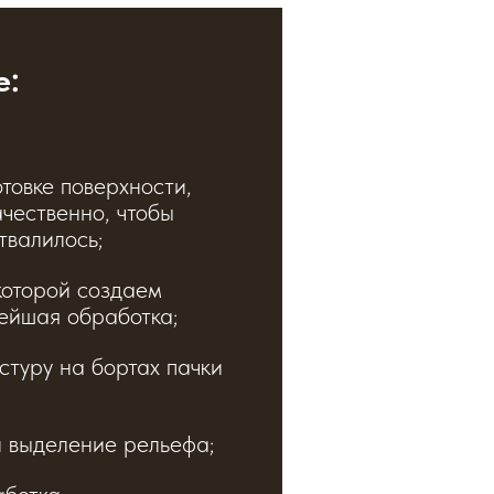
е:
товке поверхности,
ачественно, чтобы
твалилось;
которой создаем
ейшая обработка;
стуру на бортах пачки
 выделение рельефа;
ботка.