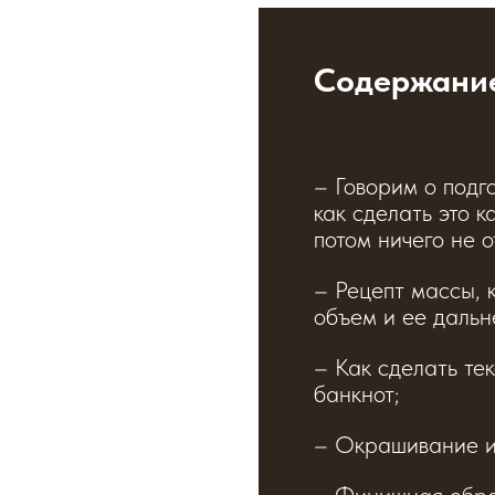
Содержани
– Говорим о подго
как сделать это к
потом ничего не о
– Рецепт массы, 
объем и ее дальн
– Как сделать тек
банкнот;
– Окрашивание и
– Финишная обра